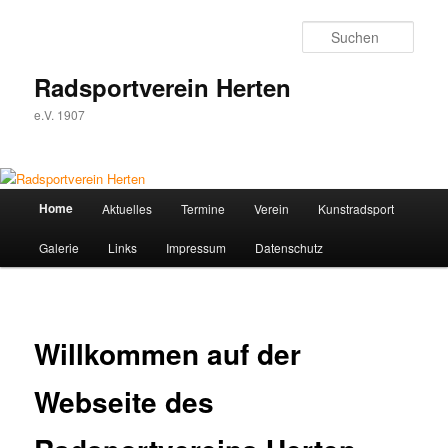
Zum
Inhalt
Such
wechseln
Radsportverein Herten
e.V. 1907
Hauptmenü
Home
Aktuelles
Termine
Verein
Kunstradsport
Galerie
Links
Impressum
Datenschutz
Willkommen auf der
Webseite des