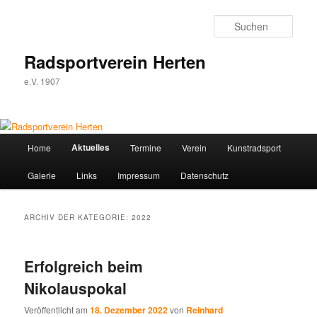
Zum
Zum
Inhalt
sekundären
Such
wechseln
Inhalt
wechseln
Radsportverein Herten
e.V. 1907
Hauptmenü
Aktuelles
Home
Termine
Verein
Kunstradsport
Galerie
Links
Impressum
Datenschutz
ARCHIV DER KATEGORIE:
2022
Erfolgreich beim
Nikolauspokal
Veröffentlicht am
18. Dezember 2022
von
Reinhard