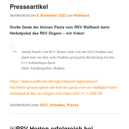
Presseartikel
Veröffentlicht am
8. November 2022
von
Reinhard
Große Geste der kleinen Paula vom RSV Wallbach beim
Herbstpokal des RSV Dogern – mit Video!
Amelie Peterle vom RSV Herten setzte sich mit 38,02 Punkten und
damit einer um über sechs Punkten gesteigerten Bestleistung bei den
U13-Schülerinnen durch.
| Bild: Scheibengruber, Matthias
https://www.suedkurier.de/regionalsport/regionalsport-
hochrhein/grosse-geste-der-kleinen-paula-vom-rsv-wallbach-beim-
herbstpokal-des-rsv-dogern-mit-video;art3111,11326129
Veröffentlicht unter
2022
,
Aktuelles
,
Presse
￼RSV Herten erfolgreich bei