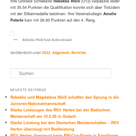
Ihre Größere Schwester
Rebekka Weiß
(U13) verpasste leider
mit 35.54 Punkten die Qualifikation konnte sich aber Trotzdem
mit der Silbermedaille belohnen. Ihre Vereinskollegin
Amelie
Peterle
kam mit 26.93 Punkten auf den 4. Rang.
Rebekka Weiß beim Kehrseitstand
Veröffentlicht unter
2022
,
Allgemein
,
Berichte
S
u
c
h
NEUESTE BEITRÄGE
e
Rebekka und Magdalena Weiß schaffen den Sprung in die
n
Junioren-Nationalmannschaft
Starke Leistungen des RSV Herten bei der Badischen
Meisterschaft am 10.5.26 in Gutach
Starke Leistung bei den Deutschen Meisterschaften – RSV
Herten überzeugt mit Bestleistung
RSV Herten überzeugt beim BW-Cup-Finale in Empfingen