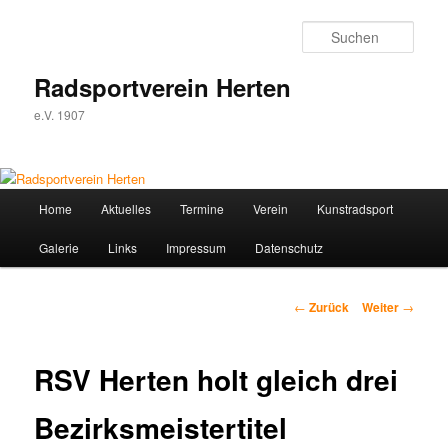
Zum
Inhalt
Such
wechseln
Radsportverein Herten
e.V. 1907
Hauptmenü
Home
Aktuelles
Termine
Verein
Kunstradsport
Galerie
Links
Impressum
Datenschutz
Beitrags-
←
Zurück
Weiter
→
Navigation
RSV Herten holt gleich drei
Bezirksmeistertitel