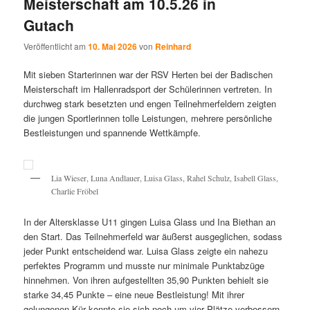
Meisterschaft am 10.5.26 in
Gutach
Veröffentlicht am
10. Mai 2026
von
Reinhard
Mit sieben Starterinnen war der RSV Herten bei der Badischen
Meisterschaft im Hallenradsport der Schülerinnen vertreten. In
durchweg stark besetzten und engen Teilnehmerfeldern zeigten
die jungen Sportlerinnen tolle Leistungen, mehrere persönliche
Bestleistungen und spannende Wettkämpfe.
Lia Wieser, Luna Andlauer, Luisa Glass, Rahel Schulz, Isabell Glass,
Charlie Fröbel
In der Altersklasse U11 gingen Luisa Glass und Ina Biethan an
den Start. Das Teilnehmerfeld war äußerst ausgeglichen, sodass
jeder Punkt entscheidend war. Luisa Glass zeigte ein nahezu
perfektes Programm und musste nur minimale Punktabzüge
hinnehmen. Von ihren aufgestellten 35,90 Punkten behielt sie
starke 34,45 Punkte – eine neue Bestleistung! Mit ihrer
gelungenen Kür konnte sie sich noch um vier Plätze verbessern