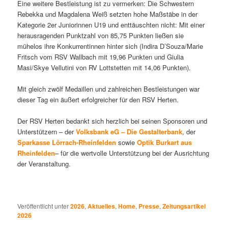
Eine weitere Bestleistung ist zu vermerken: Die Schwestern
Rebekka und Magdalena Weiß setzten hohe Maßstäbe in der
Kategorie 2er Juniorinnen U19 und enttäuschten nicht: Mit einer
herausragenden Punktzahl von 85,75 Punkten ließen sie
mühelos ihre Konkurrentinnen hinter sich (Indira D’Souza/Marie
Fritsch vom RSV Wallbach mit 19,96 Punkten und Giulia
Masi/Skye Vellutini von RV Lottstetten mit 14,06 Punkten).
Mit gleich zwölf Medaillen und zahlreichen Bestleistungen war
dieser Tag ein äußert erfolgreicher für den RSV Herten.
Der RSV Herten bedankt sich herzlich bei seinen Sponsoren und
Unterstützern – der
Volksbank eG – Die Gestalterbank
, der
Sparkasse Lörrach-Rheinfelden
sowie
Optik Burkart aus
Rheinfelden
– für die wertvolle Unterstützung bei der Ausrichtung
der Veranstaltung.
Veröffentlicht unter
2026
,
Aktuelles
,
Home
,
Presse
,
Zeitungsartikel
2026