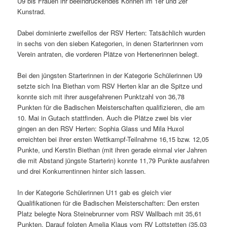
U9 bis Frauen ihr beeindruckendes Können im 1er und 2er
Kunstrad.
Dabei dominierte zweifellos der RSV Herten: Tatsächlich wurden
in sechs von den sieben Kategorien, in denen Starterinnen vom
Verein antraten, die vorderen Plätze von Hertenerinnen belegt.
Bei den jüngsten Starterinnen in der Kategorie Schülerinnen U9
setzte sich Ina Biethan vom RSV Herten klar an die Spitze und
konnte sich mit ihrer ausgefahrenen Punktzahl von 36,78
Punkten für die Badischen Meisterschaften qualifizieren, die am
10. Mai in Gutach stattfinden. Auch die Plätze zwei bis vier
gingen an den RSV Herten: Sophia Glass und Mila Huxol
erreichten bei ihrer ersten Wettkampf-Teilnahme 16,15 bzw. 12,05
Punkte, und Kerstin Biethan (mit ihren gerade einmal vier Jahren
die mit Abstand jüngste Starterin) konnte 11,79 Punkte ausfahren
und drei Konkurrentinnen hinter sich lassen.
In der Kategorie Schülerinnen U11 gab es gleich vier
Qualifikationen für die Badischen Meisterschaften: Den ersten
Platz belegte Nora Steinebrunner vom RSV Wallbach mit 35,61
Punkten. Darauf folgten Amelia Klaus vom RV Lottstetten (35,03