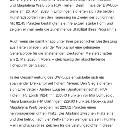
und Magdalena Weiß vom RSV Herten: Beim Finale der BW-Cup-
Serie am 26. April 2026 in Empfingen sicherten sich die beiden
Kunstradsportlerinnen den Tagessieg im Zweier der Juniorinnen.
Mit 82,45 Punkten bestätigten sie ihre aktuell starke Form und
zeigten einmal mehr die zunehmende Stabilität ihres Programms.
Auch wenn sie damit knapp unter ihrer persönlichen Bestleistung
aus Herten blieben, war der Wettkampf eine gelungene
Generalprobe für die anstehenden Deutschen Meisterschaften
am 2. Mai 2026 in Moers – gleichzeitig der abschließende
Höhepunkt der Saison.
In der Gesamtwertung des BW-Cups entwickelte sich ein
spannender Dreikampf auf hohem Niveau: Den Sieg sicherten
sich Enie Vetter / Andrea Eugster (Sportgemeinschaft RKV
Hofen / RV Lorch 1924) mit 233,43 Punkten vor Mia Lomuscio /
Maya Lomuscio (RV Gärtringen, 229,63 Punkte). Rebekka und
Magdalena Weiß belegten mit 223,52 Punkten einen
hervorragenden dritten Platz. Der Abstand zwischen Platz eins
und drei betrug nach vier Wettkämpfen weniger als zehn Punkte
– ein eindrucksvolles Zeichen für die Leistungsdichte in dieser