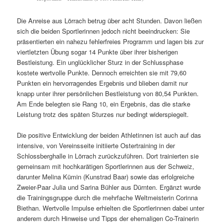
Die Anreise aus Lörrach betrug über acht Stunden. Davon ließen
sich die beiden Sportlerinnen jedoch nicht beeindrucken: Sie
präsentierten ein nahezu fehlerfreies Programm und lagen bis zur
viertletzten Übung sogar 14 Punkte über ihrer bisherigen
Bestleistung. Ein unglücklicher Sturz in der Schlussphase
kostete wertvolle Punkte. Dennoch erreichten sie mit 79,60
Punkten ein hervorragendes Ergebnis und blieben damit nur
knapp unter ihrer persönlichen Bestleistung von 80,54 Punkten.
Am Ende belegten sie Rang 10, ein Ergebnis, das die starke
Leistung trotz des späten Sturzes nur bedingt widerspiegelt.
Die positive Entwicklung der beiden Athletinnen ist auch auf das
intensive, von Vereinsseite initiierte Ostertraining in der
Schlossberghalle in Lörrach zurückzuführen. Dort trainierten sie
gemeinsam mit hochkarätigen Sportlerinnen aus der Schweiz,
darunter Melina Kümin (Kunstrad Baar) sowie das erfolgreiche
Zweier-Paar Julia und Sarina Bühler aus Dürnten. Ergänzt wurde
die Trainingsgruppe durch die mehrfache Weltmeisterin Corinna
Biethan. Wertvolle Impulse erhielten die Sportlerinnen dabei unter
anderem durch Hinweise und Tipps der ehemaligen Co-Trainerin