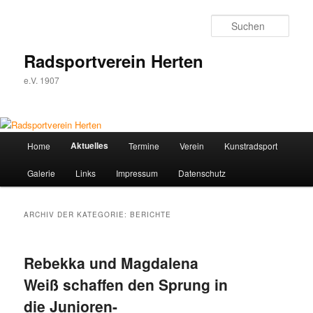
Zum
Zum
Inhalt
sekundären
Such
wechseln
Inhalt
wechseln
Radsportverein Herten
e.V. 1907
Hauptmenü
Aktuelles
Home
Termine
Verein
Kunstradsport
Galerie
Links
Impressum
Datenschutz
ARCHIV DER KATEGORIE:
BERICHTE
Rebekka und Magdalena
Weiß schaffen den Sprung in
die Junioren-