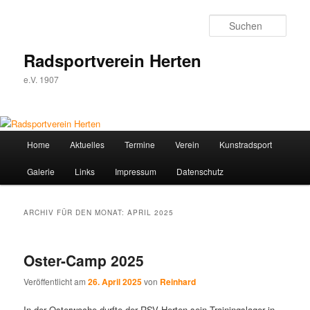
Zum
Zum
Inhalt
sekundären
Such
wechseln
Inhalt
wechseln
Radsportverein Herten
e.V. 1907
Hauptmenü
Home
Aktuelles
Termine
Verein
Kunstradsport
Galerie
Links
Impressum
Datenschutz
ARCHIV FÜR DEN MONAT:
APRIL 2025
Oster-Camp 2025
Veröffentlicht am
26. April 2025
von
Reinhard
In der Osterwoche durfte der RSV Herten sein Trainingslager in