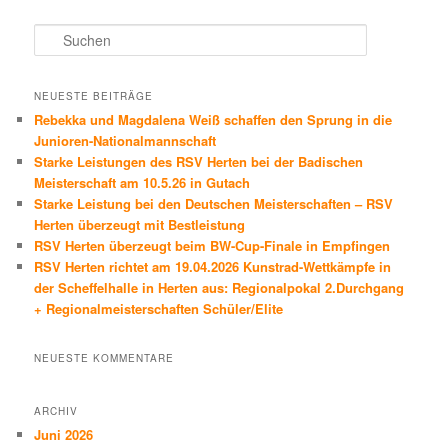
S
u
c
h
NEUESTE BEITRÄGE
e
Rebekka und Magdalena Weiß schaffen den Sprung in die
n
Junioren-Nationalmannschaft
Starke Leistungen des RSV Herten bei der Badischen
Meisterschaft am 10.5.26 in Gutach
Starke Leistung bei den Deutschen Meisterschaften – RSV
Herten überzeugt mit Bestleistung
RSV Herten überzeugt beim BW-Cup-Finale in Empfingen
RSV Herten richtet am 19.04.2026 Kunstrad-Wettkämpfe in
der Scheffelhalle in Herten aus: Regionalpokal 2.Durchgang
+ Regionalmeisterschaften Schüler/Elite
NEUESTE KOMMENTARE
ARCHIV
Juni 2026