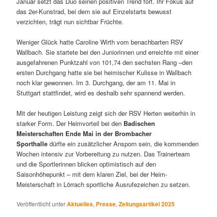
Januar setzt das Duo seinen positiven Trend fort. Ihr Fokus auf
das 2er-Kunstrad, bei dem sie auf Einzelstarts bewusst
verzichten, trägt nun sichtbar Früchte.
Weniger Glück hatte Caroline Wirth vom benachbarten RSV
Wallbach. Sie startete bei den Juniorinnen und erreichte mit einer
ausgefahrenen Punktzahl von 101,74 den sechsten Rang –den
ersten Durchgang hatte sie bei heimischer Kulisse in Wallbach
noch klar gewonnen. Im 3. Durchgang, der am 11. Mai in
Stuttgart stattfindet, wird es deshalb sehr spannend werden.
Mit der heutigen Leistung zeigt sich der RSV Herten weiterhin in
starker Form. Der Heimvorteil bei den
Badischen
Meisterschaften Ende Mai in der Brombacher
Sporthalle
dürfte ein zusätzlicher Ansporn sein, die kommenden
Wochen intensiv zur Vorbereitung zu nutzen. Das Trainerteam
und die Sportlerinnen blicken optimistisch auf den
Saisonhöhepunkt – mit dem klaren Ziel, bei der Heim-
Meisterschaft in Lörrach sportliche Ausrufezeichen zu setzen.
Veröffentlicht unter
Aktuelles
,
Presse
,
Zeitungsartikel 2025