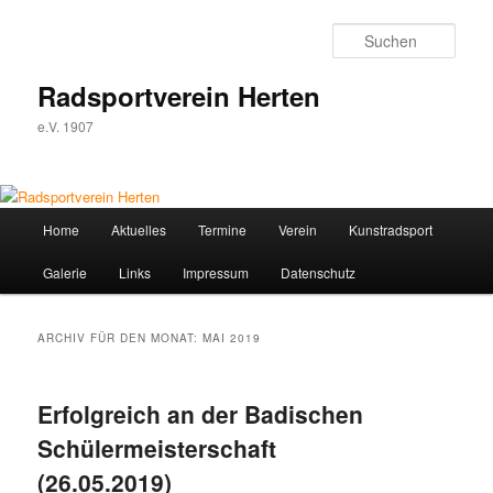
Zum
Zum
Inhalt
sekundären
Such
wechseln
Inhalt
wechseln
Radsportverein Herten
e.V. 1907
Hauptmenü
Home
Aktuelles
Termine
Verein
Kunstradsport
Galerie
Links
Impressum
Datenschutz
ARCHIV FÜR DEN MONAT:
MAI 2019
Erfolgreich an der Badischen
Schülermeisterschaft
(26.05.2019)