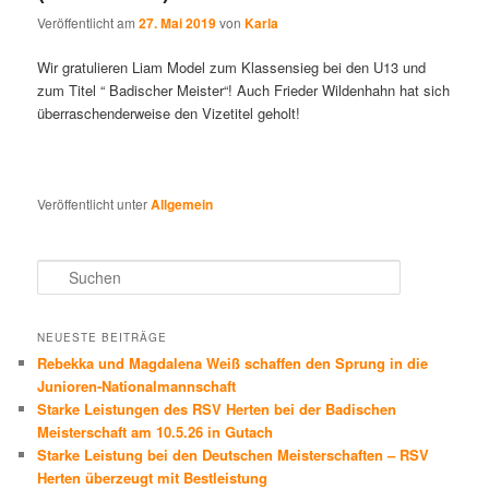
Veröffentlicht am
27. Mai 2019
von
Karla
Wir gratulieren Liam Model zum Klassensieg bei den U13 und
zum Titel “ Badischer Meister“! Auch Frieder Wildenhahn hat sich
überraschenderweise den Vizetitel geholt!
Veröffentlicht unter
Allgemein
S
u
c
h
NEUESTE BEITRÄGE
e
Rebekka und Magdalena Weiß schaffen den Sprung in die
n
Junioren-Nationalmannschaft
Starke Leistungen des RSV Herten bei der Badischen
Meisterschaft am 10.5.26 in Gutach
Starke Leistung bei den Deutschen Meisterschaften – RSV
Herten überzeugt mit Bestleistung