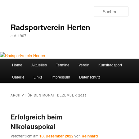
Zum
Zum
Inhalt
sekundären
Such
wechseln
Inhalt
wechseln
Radsportverein Herten
e.V. 1907
Hauptmenü
Home
Aktuelles
Termine
Verein
Kunstradsport
Galerie
Links
Impressum
Datenschutz
ARCHIV FÜR DEN MONAT:
DEZEMBER 2022
Erfolgreich beim
Nikolauspokal
Veröffentlicht am
18. Dezember 2022
von
Reinhard