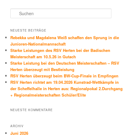
S
u
c
h
NEUESTE BEITRÄGE
e
Rebekka und Magdalena Weiß schaffen den Sprung in die
n
Junioren-Nationalmannschaft
Starke Leistungen des RSV Herten bei der Badischen
Meisterschaft am 10.5.26 in Gutach
Starke Leistung bei den Deutschen Meisterschaften – RSV
Herten überzeugt mit Bestleistung
RSV Herten überzeugt beim BW-Cup-Finale in Empfingen
RSV Herten richtet am 19.04.2026 Kunstrad-Wettkämpfe in
der Scheffelhalle in Herten aus: Regionalpokal 2.Durchgang
+ Regionalmeisterschaften Schüler/Elite
NEUESTE KOMMENTARE
ARCHIV
Juni 2026