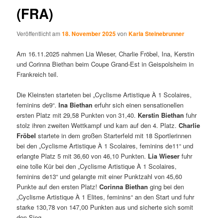
(FRA)
Veröffentlicht am
18. November 2025
von
Karla Steinebrunner
Am 16.11.2025 nahmen Lia Wieser, Charlie Fröbel, Ina, Kerstin
und Corinna Biethan beim Coupe Grand-Est in Geispolsheim in
Frankreich teil.
Die Kleinsten starteten bei „Cyclisme Artistique À 1 Scolaires,
feminins de9“.
Ina Biethan
erfuhr sich einen sensationellen
ersten Platz mit 29,58 Punkten von 31,40.
Kerstin Biethan
fuhr
stolz ihren zweiten Wettkampf und kam auf den 4. Platz.
Charlie
Fröbel
startete in dem großen Starterfeld mit 18 Sportlerinnen
bei den „Cyclisme Artistique À 1 Scolaires, feminins de11“ und
erlangte Platz 5 mit 36,60 von 46,10 Punkten.
Lia Wieser
fuhr
eine tolle Kür bei den „Cyclisme Artistique À 1 Scolaires,
feminins de13“ und gelangte mit einer Punktzahl von 45,60
Punkte auf den ersten Platz!
Corinna Biethan
ging bei den
„Cyclisme Artistique À 1 Elites, feminins“ an den Start und fuhr
starke 130,78 von 147,00 Punkten aus und sicherte sich somit
den Sieg.