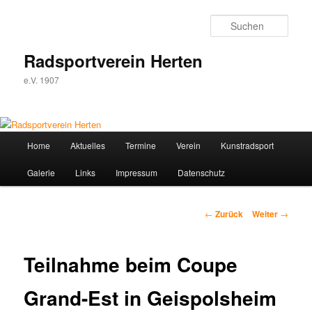
Zum
Inhalt
Such
wechseln
Radsportverein Herten
e.V. 1907
Hauptmenü
Home
Aktuelles
Termine
Verein
Kunstradsport
Galerie
Links
Impressum
Datenschutz
Beitrags-
←
Zurück
Weiter
→
Navigation
Teilnahme beim Coupe
Grand-Est in Geispolsheim